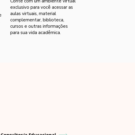
Conte com um ambiente virtual
exclusivo para você acessar as
aulas virtuais, material
e
complementar, biblioteca,
m
cursos e outras informações
para sua vida acadêmica.
Consultor/a Educacional