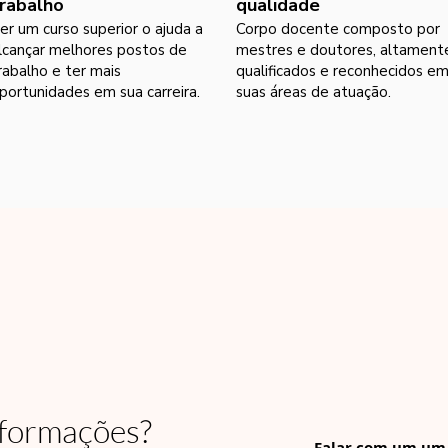
rabalho
qualidade
er um curso superior o ajuda a
Corpo docente composto por
lcançar melhores postos de
mestres e doutores, altament
rabalho e ter mais
qualificados e reconhecidos e
portunidades em sua carreira.
suas áreas de atuação.
nformações?
Falar com um um 