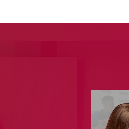
igo
 amigo
e ganhe