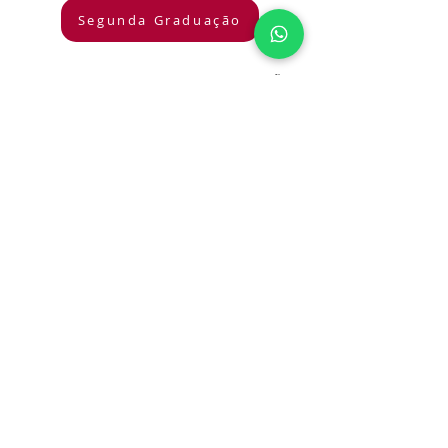
Segunda Graduação
Para quem deseja iniciar uma nova graduação
Transferência
Para quem quer mudar de instituição.